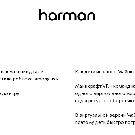
ак мальчику, так и
Как дети играют в Майнк
тиле роблокс, among us и
Майнкрафт VR - командная
ную игру
одного виртуального мир
еду и ресурсы, обороняют
В виртуальной версии Май
поэтому дети быстро пог