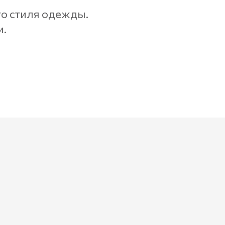
го стиля одежды.
и.