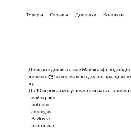
Товары
Отзывы
Доставка
Контакты
День рождения в стиле Майнкрафт подойдет к
девочке.Также, можно сделать праздник в с
др.
До 10 игроков могут вместе играть в совмест
- майнкрафт
- ⁠роблокс
- ⁠among us
- ⁠Pavlov vr
- ⁠protonwar